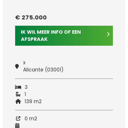
€ 275.000
IK WIL MEER INFO OF EEN
AFSPRAAK
x
Alicante (03001)
3
1
139 m2
0 m2