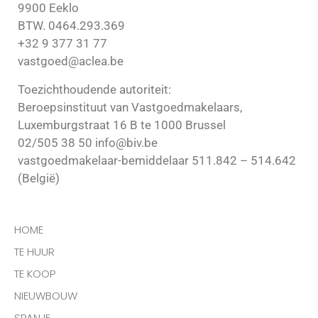
9900 Eeklo
BTW. 0464.293.369
+32 9 377 31 77
vastgoed@aclea.be
Toezichthoudende autoriteit:
Beroepsinstituut van Vastgoedmakelaars,
Luxemburgstraat 16 B te 1000 Brussel
02/505 38 50 info@biv.be
vastgoedmakelaar-bemiddelaar 511.842 – 514.642
(België)
HOME
TE HUUR
TE KOOP
NIEUWBOUW
SPANJE