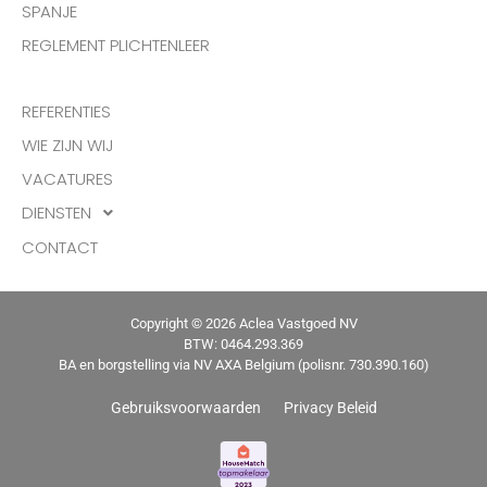
SPANJE
REGLEMENT PLICHTENLEER
REFERENTIES
WIE ZIJN WIJ
VACATURES
DIENSTEN
CONTACT
Copyright © 2026 Aclea Vastgoed NV
BTW: 0464.293.369
BA en borgstelling via NV AXA Belgium (polisnr. 730.390.160)
Gebruiksvoorwaarden
Privacy Beleid