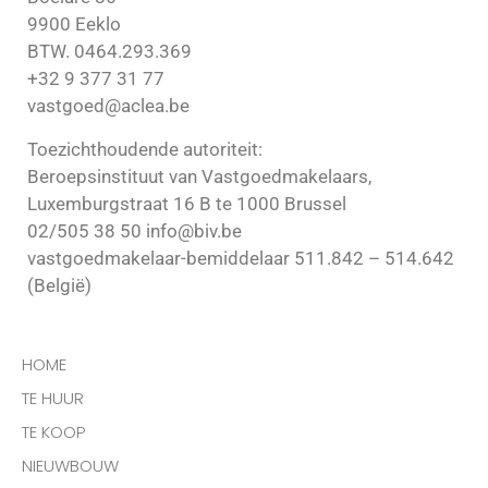
9900 Eeklo
BTW. 0464.293.369
+32 9 377 31 77
vastgoed@aclea.be
Toezichthoudende autoriteit:
Beroepsinstituut van Vastgoedmakelaars,
Luxemburgstraat 16 B te 1000 Brussel
02/505 38 50 info@biv.be
vastgoedmakelaar-bemiddelaar 511.842 – 514.642
(België)
HOME
TE HUUR
TE KOOP
NIEUWBOUW