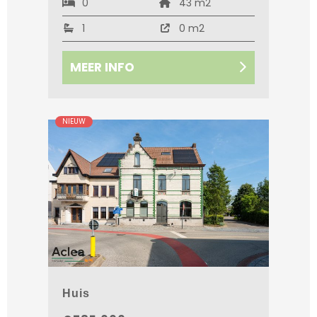
0
43 m2
1
0 m2
MEER INFO
NIEUW
Huis