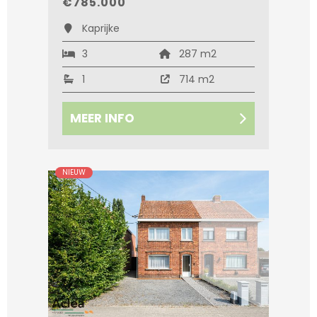
€785.000
Kaprijke
3
287 m2
1
714 m2
MEER INFO
NIEUW