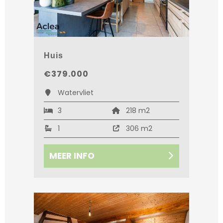
Huis
€379.000
Watervliet
3
218 m2
1
306 m2
MEER INFO