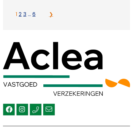
1
2
3
…
6
❯