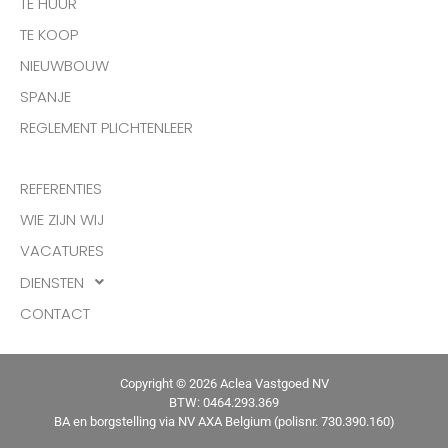
TE HUUR
TE KOOP
NIEUWBOUW
SPANJE
REGLEMENT PLICHTENLEER
REFERENTIES
WIE ZIJN WIJ
VACATURES
DIENSTEN
CONTACT
Copyright © 2026 Aclea Vastgoed NV
BTW: 0464.293.369
BA en borgstelling via NV AXA Belgium (polisnr. 730.390.160)