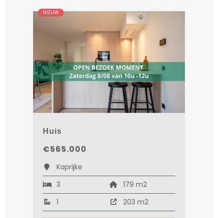
NIEUW
Huis
€565.000
Kaprijke
3
179 m2
1
203 m2