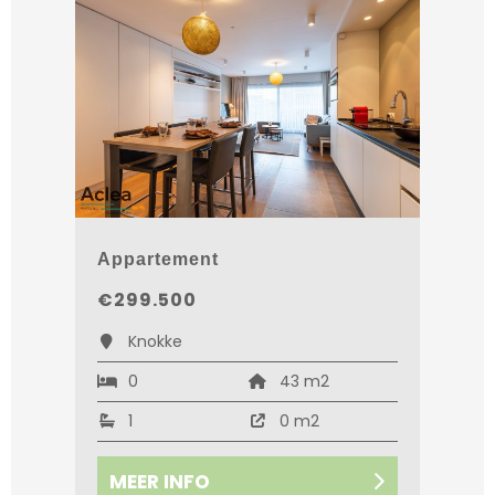
Appartement
€299.500
Knokke
0
43 m2
1
0 m2
MEER INFO