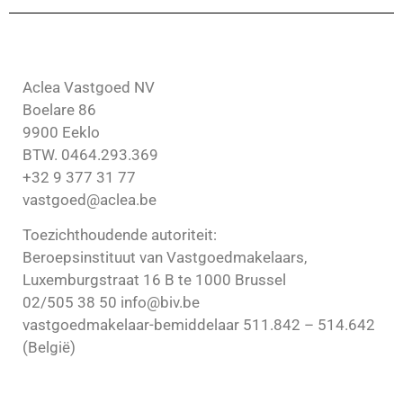
Aclea Vastgoed NV
Boelare 86
9900 Eeklo
BTW. 0464.293.369
+32 9 377 31 77
vastgoed@aclea.be
Toezichthoudende autoriteit:
Beroepsinstituut van Vastgoedmakelaars,
Luxemburgstraat 16 B te 1000 Brussel
02/505 38 50 info@biv.be
vastgoedmakelaar-bemiddelaar 511.842 – 514.642
(België)