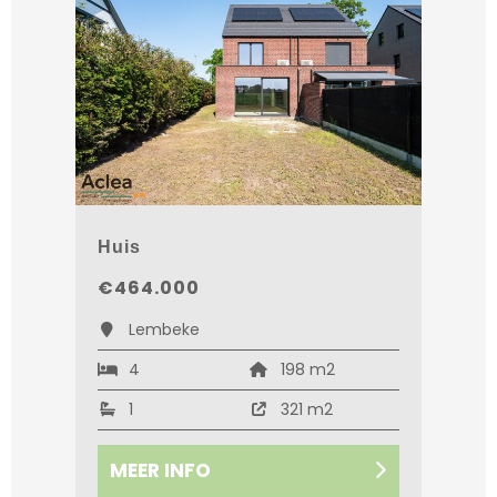
Huis
€464.000
Lembeke
4
198 m2
1
321 m2
MEER INFO