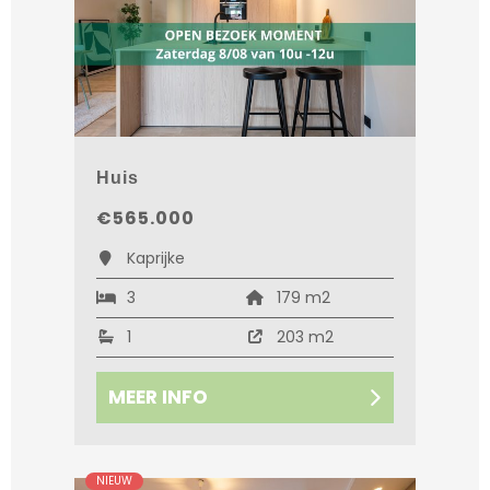
Huis
€565.000
Kaprijke
3
179 m2
1
203 m2
MEER INFO
NIEUW