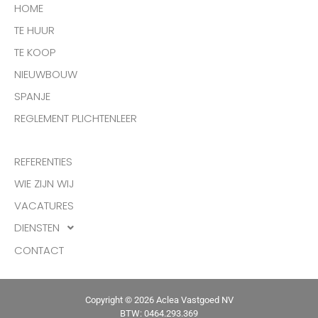
HOME
TE HUUR
TE KOOP
NIEUWBOUW
SPANJE
REGLEMENT PLICHTENLEER
REFERENTIES
WIE ZIJN WIJ
VACATURES
DIENSTEN
CONTACT
Copyright © 2026 Aclea Vastgoed NV
BTW: 0464.293.369