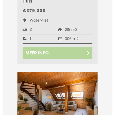
Huis
€379.000
Watervliet
3
218 m2
1
306 m2
MEER INFO