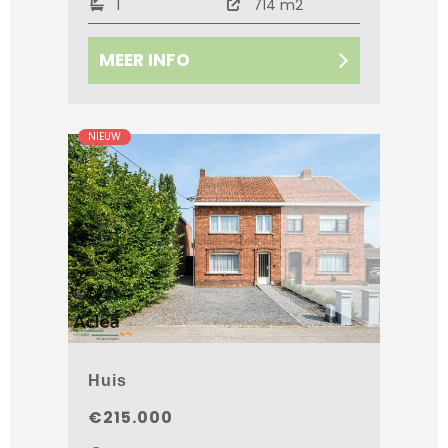
1
714 m2
MEER INFO
NIEUW
Huis
€215.000