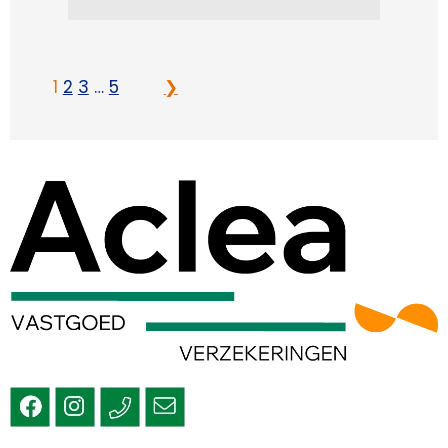
1
2
3
…
5
❯