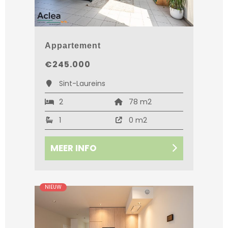
Appartement
€245.000
Sint-Laureins
2
78 m2
1
0 m2
MEER INFO
NIEUW