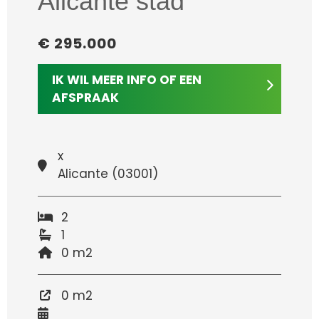
Alicante stad
€ 295.000
IK WIL MEER INFO OF EEN
AFSPRAAK
x
Alicante (03001)
2
1
0 m2
0 m2