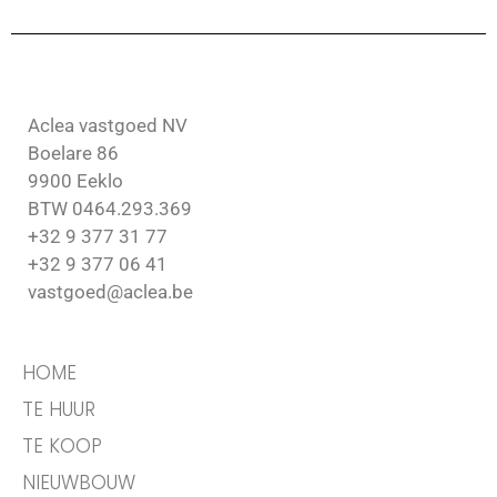
Aclea vastgoed NV
Boelare 86
9900 Eeklo
BTW 0464.293.369
+32 9 377 31 77
+32 9 377 06 41
vastgoed@aclea.be
HOME
TE HUUR
TE KOOP
NIEUWBOUW