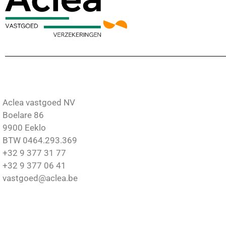
Aclea vastgoed NV
Boelare 86
9900 Eeklo
BTW 0464.293.369
+32 9 377 31 77
+32 9 377 06 41
vastgoed@aclea.be