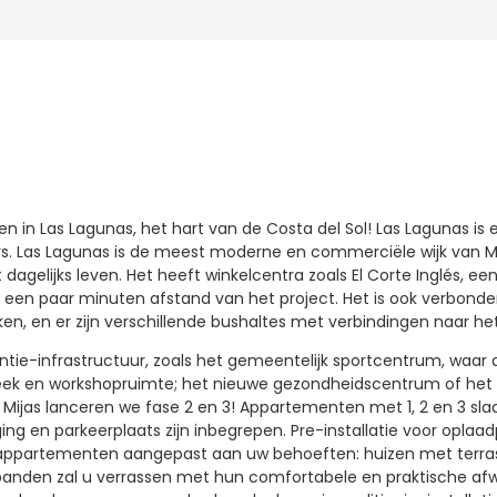
in Las Lagunas, het hart van de Costa del Sol! Las Lagunas is e
rs. Las Lagunas is de meest moderne en commerciële wijk van Mi
 dagelijks leven. Het heeft winkelcentra zoals El Corte Inglés, e
 een paar minuten afstand van het project. Het is ook verbond
en, en er zijn verschillende bushaltes met verbindingen naar he
ntie-infrastructuur, zoals het gemeentelijk sportcentrum, waar 
eek en workshopruimte; het nieuwe gezondheidscentrum of het C
 Mijas lanceren we fase 2 en 3! Appartementen met 1, 2 en 3 s
rging en parkeerplaats zijn inbegrepen. Pre-installatie voor opla
n appartementen aangepast aan uw behoeften: huizen met terrass
e panden zal u verrassen met hun comfortabele en praktische af