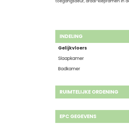
toegangsdeur, draai-kiepramen in de
INDELING
Gelijkvloers
Slaapkamer
Badkamer
RUIMTELIJKE ORDENING
EPC GEGEVENS