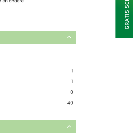
GRATIS SCHATTING
e en andere.
1
1
0
40