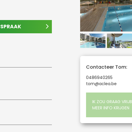
AFSPRAAK
Contacteer Tom:
0486940265
tom@aclea.be
IK ZOU GRAAG VRIJB
MEER INFO KRIJGEN