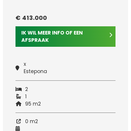
€ 413.000
IK WIL MEER INFO OF EEN
AFSPRAAK
x
Estepona
2
1
95 m2
0 m2