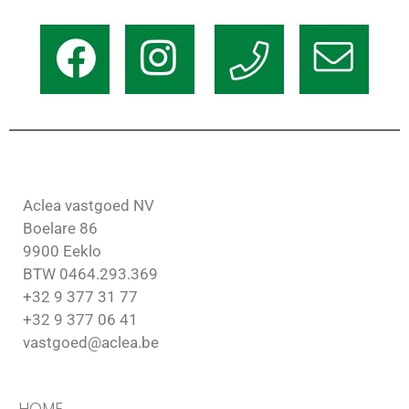
Aclea vastgoed NV
Boelare 86
9900 Eeklo
BTW 0464.293.369
+32 9 377 31 77
+32 9 377 06 41
vastgoed@aclea.be