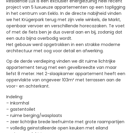
Residentie Lux is een exclusief energiezuinig heel recent
project van 5 luxueuze appartementen op een topligging
in het centrum van Eeklo. In de directe nabijheid vinden
we het Krügerpark terug met zijn vele winkels, de Markt,
openbaar vervoer en verschillende horecazaken. Te voet
of met de fiets ben je dus overal aan en bij, zodanig dat
een auto bijna overbodig wordt.
Het gebouw werd opgetrokken in een strakke moderne
architectuur met oog voor detail en afwerking.
Op de derde verdieping vinden we dit ruime lichtrijke
appartement terug met een gevelbreedte van maar
liefst 8 meter. Het 2-slaapkamer appartement heeft een
oppervlakte van ongeveer 103m² met terrassen aan de
voor- en achterkant.
Indeling:
– Inkomhal
– gastentoilet
– ruime berging/wasplaats
– zeer lichtrijke brede leefruimte met grote raampartijen
– volledig geïnstalleerde open keuken met eiland