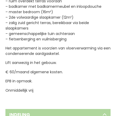
– ruim overdekt terras vooraan
– badkamer met badkamermeubel en inloopdouche
– master bedroom (16m²)
– 2de volwaardige slaapkamer (12m²)
– zalig zuid gericht terras, bereikbaar via beide
slaapkamers
– gemeenschappelijke tuin achteraan
– fietsenberging en vuilnisberging
Het appartement is voorzien van vloerverwarming via een
condenserende aardgasketel.
Lift aanwezig in het gebouw.
€ 60/maand algemene kosten.
EPB in opmaak.
Onmiddellijk vrij
INDELING