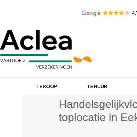
4.
TE KOOP
TE HUUR
Handelsgelijkvl
toplocatie in Ee