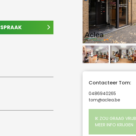
AFSPRAAK
Contacteer Tom:
0486940265
tom@aclea.be
IK ZOU GRAAG VRIJB
MEER INFO KRIJGEN