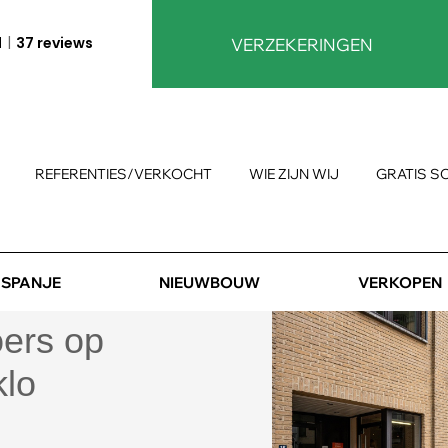
1
37 reviews
VERZEKERINGEN
REFERENTIES/VERKOCHT
WIE ZIJN WIJ
GRATIS S
SPANJE
NIEUWBOUW
VERKOPEN
oers op
klo