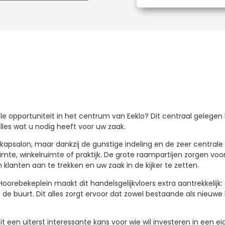
 opportuniteit in het centrum van Eeklo? Dit centraal gelegen h
lles wat u nodig heeft voor uw zaak.
kapsalon, maar dankzij de gunstige indeling en de zeer centrale
te, winkelruimte of praktijk. De grote raampartijen zorgen voor v
 klanten aan te trekken en uw zaak in de kijker te zetten.
orebekeplein maakt dit handelsgelijkvloers extra aantrekkelijk: e
de buurt. Dit alles zorgt ervoor dat zowel bestaande als nieuwe
it een uiterst interessante kans voor wie wil investeren in een e