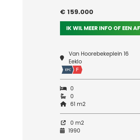
€ 159.000
IK WIL MEER INFO OF EEN 
Van Hoorebekeplein 16
Eeklo
0
0
61 m2
0 m2
1990