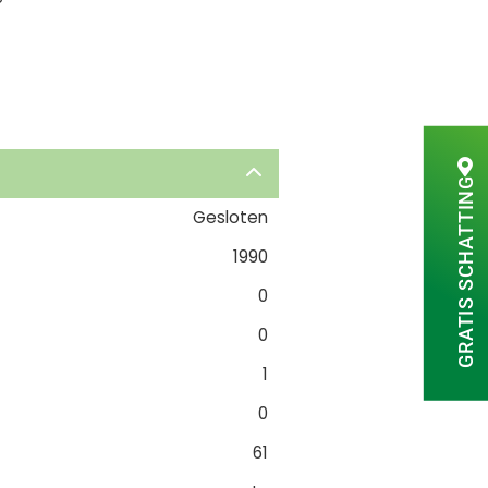
GRATIS SCHATTING
Gesloten
1990
0
0
1
0
61