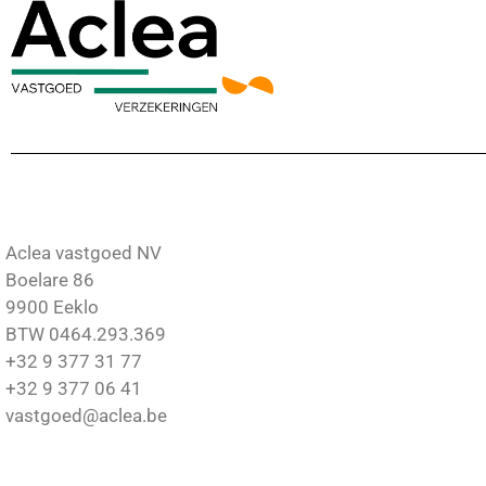
Aclea vastgoed NV
Boelare 86
9900 Eeklo
BTW 0464.293.369
+32 9 377 31 77
+32 9 377 06 41
vastgoed@aclea.be