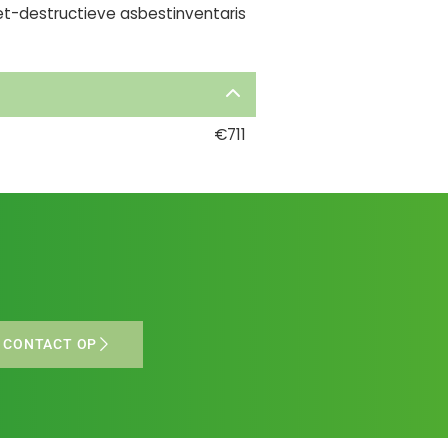
et-destructieve asbestinventaris
€711
 CONTACT OP