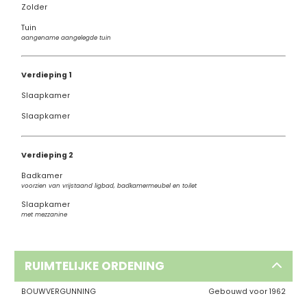
Zolder
Tuin
aangename aangelegde tuin
Verdieping 1
Slaapkamer
Slaapkamer
Verdieping 2
Badkamer
voorzien van vrijstaand ligbad, badkamermeubel en toilet
Slaapkamer
met mezzanine
RUIMTELIJKE ORDENING
BOUWVERGUNNING
Gebouwd voor 1962