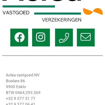
Aclea vastgoed NV
Boelare 86
9900 Eeklo
BTW 0464.293.369
+32 9 377 31 77
+32 9 377 06 41