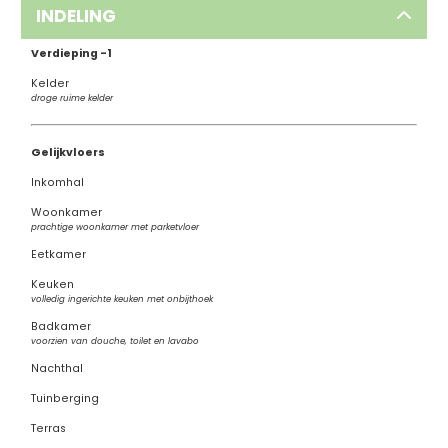
INDELING
Verdieping -1
Kelder
droge ruime kelder
Gelijkvloers
Inkomhal
Woonkamer
prachtige woonkamer met parketvloer
Eetkamer
Keuken
volledig ingerichte keuken met onbijthoek
Badkamer
voorzien van douche, toilet en lavabo
Nachthal
Tuinberging
Terras