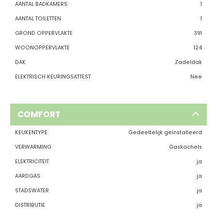
AANTAL BADKAMERS
1
AANTAL TOILETTEN
1
GROND OPPERVLAKTE
391
WOONOPPERVLAKTE
124
DAK
Zadeldak
ELEKTRISCH KEURINGSATTEST
Nee
COMFORT
KEUKENTYPE
Gedeeltelijk geïnstalleerd
VERWARMING
Gaskachels
ELEKTRICITEIT
ja
AARDGAS
ja
STADSWATER
ja
DISTRIBUTIE
ja