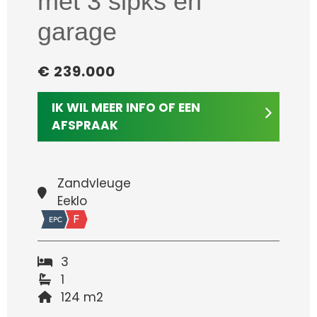
met 3 slpks en
garage
€ 239.000
IK WIL MEER INFO OF EEN
AFSPRAAK
Zandvleuge
Eeklo
3
1
124 m2