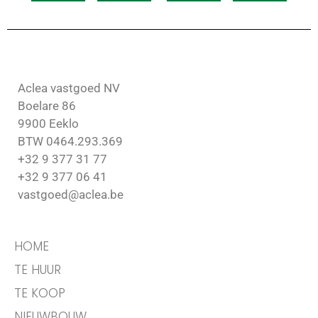
Aclea vastgoed NV
Boelare 86
9900 Eeklo
BTW 0464.293.369
+32 9 377 31 77
+32 9 377 06 41
vastgoed@aclea.be
HOME
TE HUUR
TE KOOP
NIEUWBOUW