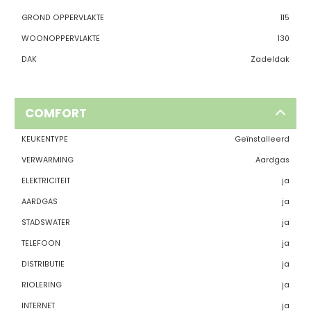
GROND OPPERVLAKTE
115
WOONOPPERVLAKTE
130
DAK
Zadeldak
COMFORT
KEUKENTYPE
Geïnstalleerd
VERWARMING
Aardgas
ELEKTRICITEIT
ja
AARDGAS
ja
STADSWATER
ja
TELEFOON
ja
DISTRIBUTIE
ja
RIOLERING
ja
INTERNET
ja