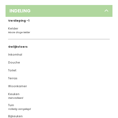
INDELING
Verdieping -1
Kelder
Mooie droge kelder
Gelijkvloers
Inkomhal
Douche
Toilet
Terras
Woonkamer
Keuken
Geïnstalleerd
Tuin
Volledig aangelegd
Bijkeuken