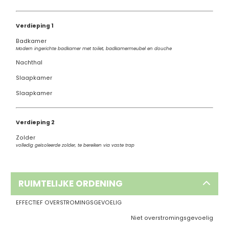
Verdieping 1
Badkamer
Modern ingerichte badkamer met toilet, badkamermeubel en douche
Nachthal
Slaapkamer
Slaapkamer
Verdieping 2
Zolder
volledig geïsoleerde zolder, te bereiken via vaste trap
RUIMTELIJKE ORDENING
EFFECTIEF OVERSTROMINGSGEVOELIG
Niet overstromingsgevoelig