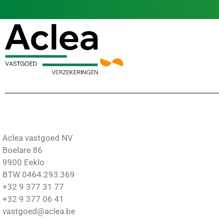
Aclea vastgoed NV
Boelare 86
9900 Eeklo
BTW 0464.293.369
+32 9 377 31 77
+32 9 377 06 41
vastgoed@aclea.be