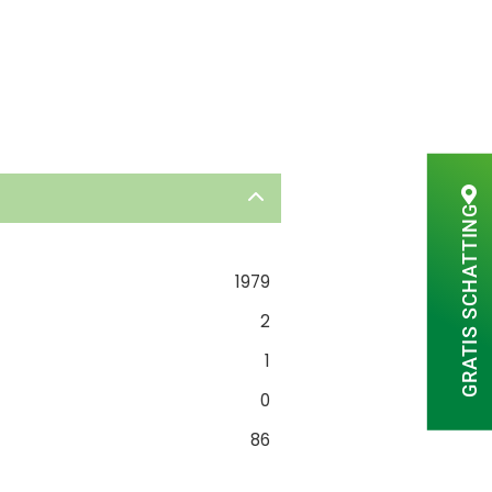
GRATIS SCHATTING
1979
2
1
0
86