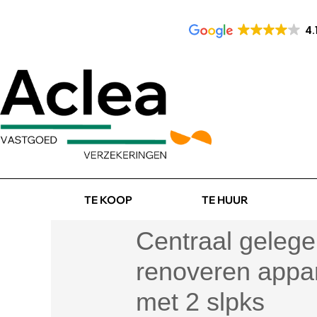
4.
TE KOOP
TE HUUR
Centraal gelege
renoveren appa
met 2 slpks