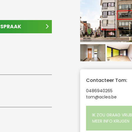
AFSPRAAK
Contacteer Tom:
0486940265
tom@aclea.be
IK ZOU GRAAG VRIJB
MEER INFO KRIJGEN