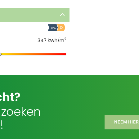
2
347 kWh/m
7
cht?
 zoeken
!
NEEM HIER