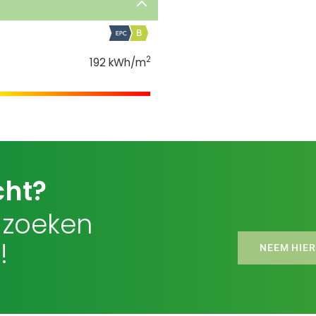
2
192 kWh/m
cht?
 zoeken
!
NEEM HIER