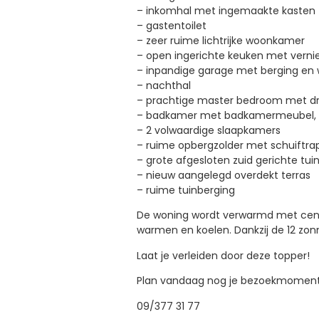
– inkomhal met ingemaakte kasten
– gastentoilet
– zeer ruime lichtrijke woonkamer
– open ingerichte keuken met verni
– inpandige garage met berging en 
– nachthal
– prachtige master bedroom met dr
– badkamer met badkamermeubel, li
– 2 volwaardige slaapkamers
– ruime opbergzolder met schuiftra
– grote afgesloten zuid gerichte tui
– nieuw aangelegd overdekt terras
– ruime tuinberging
De woning wordt verwarmd met centr
warmen en koelen. Dankzij de 12 zon
Laat je verleiden door deze topper!
Plan vandaag nog je bezoekmoment i
09/377 31 77