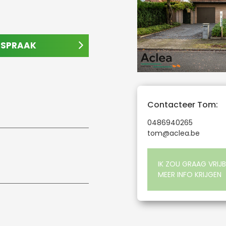
AFSPRAAK
Contacteer Tom:
0486940265
tom@aclea.be
IK ZOU GRAAG VRIJB
MEER INFO KRIJGEN