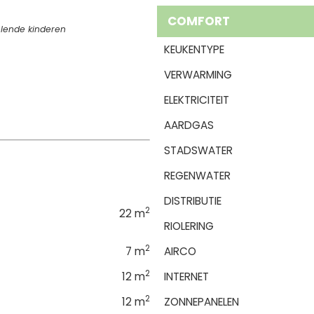
COMFORT
pelende kinderen
KEUKENTYPE
VERWARMING
ELEKTRICITEIT
AARDGAS
STADSWATER
REGENWATER
DISTRIBUTIE
2
22 m
RIOLERING
2
7 m
AIRCO
2
12 m
INTERNET
2
12 m
ZONNEPANELEN