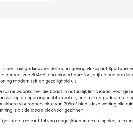
in een rustige, kindvriendelijke omgeving vlakbij het Sportpark 
n perceel van 804m², combineert comfort, stijl en een praktisch
woning moderniteit en gezelligheid uit.
ke ruime woonkamer die baadt in natuurlijk licht, ideaal voor g
aansluit op de open ingerichte keuken, een ruim zitgedeelte en e
ruikbare vloeroppervlakte van 205m² biedt deze woning alle ruimt
nning is dit de ideale plek voor gezinnen.
fgesloten tuin met tal van mogelijkheden om te spelen, relaxen 