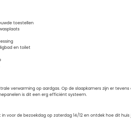
euwde toestellen
wasplaats
essing
gbad en toilet
p
n
ale verwarming op aardgas. Op de slaapkamers zijn er tevens a
nepanelen is dit een erg efficiënt systeem.
n voor de bezoekdag op zaterdag 14/12 en ontdek hoe dit hui