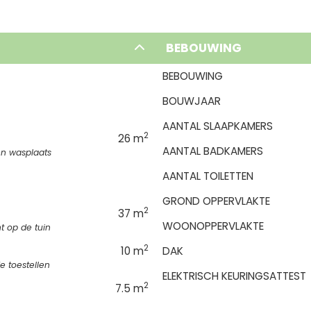
BEBOUWING
BEBOUWING
BOUWJAAR
AANTAL SLAAPKAMERS
2
26 m
AANTAL BADKAMERS
n wasplaats
AANTAL TOILETTEN
GROND OPPERVLAKTE
2
37 m
WOONOPPERVLAKTE
ht op de tuin
2
10 m
DAK
 toestellen
ELEKTRISCH KEURINGSATTEST
2
7.5 m