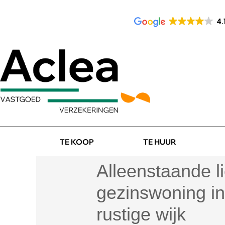
4.
TE KOOP
TE HUUR
Alleenstaande li
gezinswoning i
rustige wijk