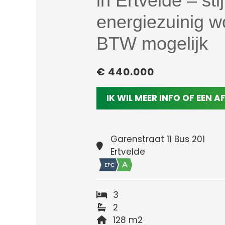
in Ertvelde – sti
energiezuinig 
BTW mogelijk
€ 440.000
IK WIL MEER INFO OF EEN 
Garenstraat 11 Bus 201
Ertvelde
3
2
128 m2