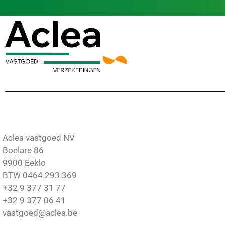
Aclea vastgoed NV
Boelare 86
9900 Eeklo
BTW 0464.293.369
+32 9 377 31 77
+32 9 377 06 41
vastgoed@aclea.be