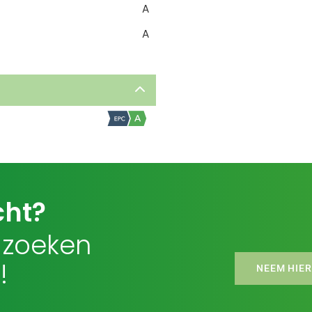
A
A
cht?
 zoeken
!
NEEM HIER