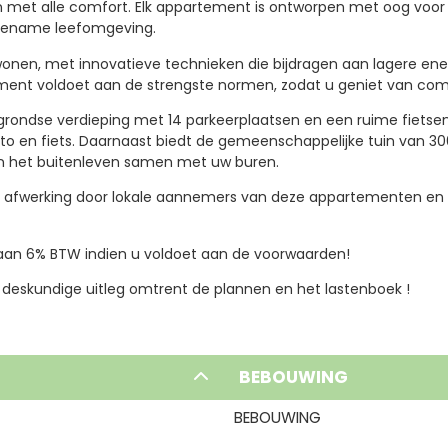
t alle comfort. Elk appartement is ontworpen met oog voor lic
ngename leefomgeving.
 wonen, met innovatieve technieken die bijdragen aan lagere ene
ement voldoet aan de strengste normen, zodat u geniet van co
grondse verdieping met 14 parkeerplaatsen en een ruime fietsens
uto en fiets. Daarnaast biedt de gemeenschappelijke tuin van 30
 het buitenleven samen met uw buren.
 en afwerking door lokale aannemers van deze appartementen en
aan 6% BTW indien u voldoet aan de voorwaarden!
eskundige uitleg omtrent de plannen en het lastenboek !
BEBOUWING
BEBOUWING