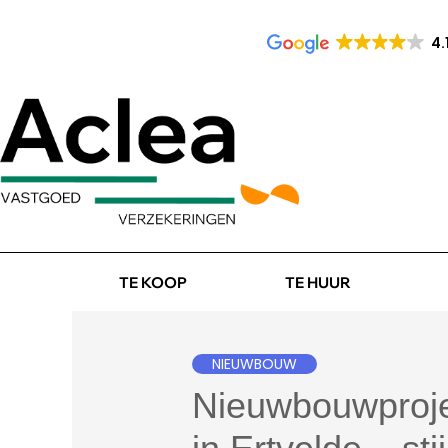
4.
TE KOOP
TE HUUR
NIEUWBOUW
Nieuwbouwprojec