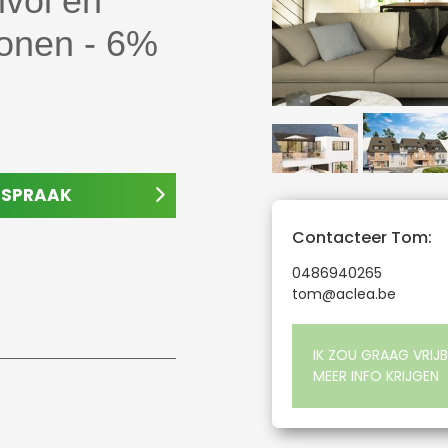
jlvol en
wonen - 6%
AFSPRAAK
Contacteer Tom:
0486940265
tom@aclea.be
IK ZOU GRAAG VRIJB
MEER INFO KRIJGEN