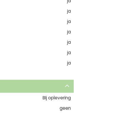
ja
ja
ja
ja
ja
ja
ja
BIj oplevering
geen