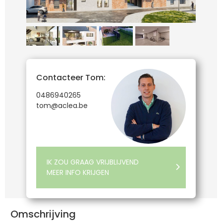
Contacteer Tom:
0486940265
tom@aclea.be
IK ZOU GRAAG VRIJBLIJVEND
MEER INFO KRIJGEN
Omschrijving