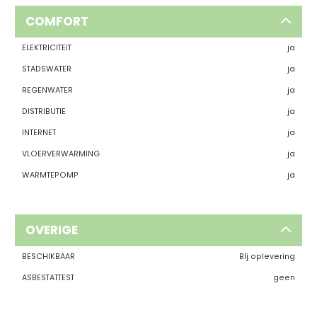
COMFORT
ELEKTRICITEIT
ja
STADSWATER
ja
REGENWATER
ja
DISTRIBUTIE
ja
INTERNET
ja
VLOERVERWARMING
ja
WARMTEPOMP
ja
OVERIGE
BESCHIKBAAR
BIj oplevering
ASBESTATTEST
geen