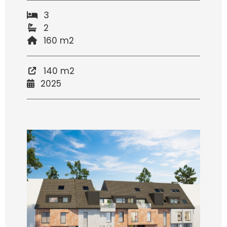
3
2
160 m2
140 m2
2025