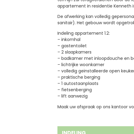
appartement in residentie Kenneth i
De afwerking kan volledig gepersonal
sanitair). Het gebouw wordt opgetro
Indeling appartement 1.2:
– inkomhal
– gastentoilet
– 2 slaapkamers
– badkamer met inloopdouche en 
– lichtrijke woonkamer
– volledig geïnstalleerde open keuke
– praktische berging
– 1 autostaanplaats
– fietsenberging
– lift aanwezig
Maak uw afspraak op ons kantoor voo
INDELING