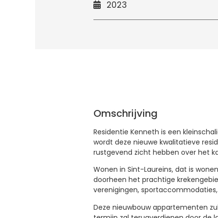
2023
Omschrijving
Residentie Kenneth is een kleinschal
wordt deze nieuwe kwalitatieve resi
rustgevend zicht hebben over het ka
Wonen in Sint-Laureins, dat is wone
doorheen het prachtige krekengebied
verenigingen, sportaccommodaties, 
Deze nieuwbouw appartementen zullen
termijn zal terugverdienen door de