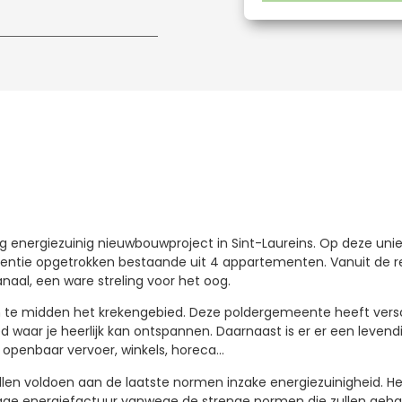
ig energiezuinig nieuwbouwproject in Sint-Laureins. Op deze uni
dentie opgetrokken bestaande uit 4 appartementen. Vanuit de res
naal, een ware streling voor het oog.
n te midden het krekengebied. Deze poldergemeente heeft versc
 waar je heerlijk kan ontspannen. Daarnaast is er er een levend
openbaar vervoer, winkels, horeca…
 voldoen aan de laatste normen inzake energiezuinigheid. Het 
 lage energiefactuur vanwege de strenge normen die zullen geh