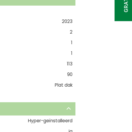
2023
2
1
1
113
90
Plat dak
Hyper-geïnstalleerd
ja