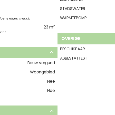
STADSWATER
WARMTEPOMP
olgens eigen smaak
2
23 m
icht
OVERIGE
BESCHIKBAAR
ASBESTATTEST
Bouw vergund
Woongebied
Nee
Nee