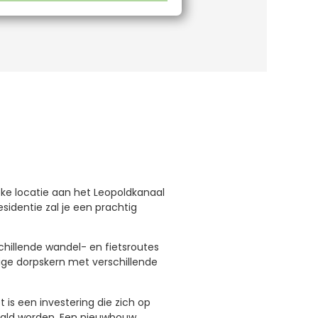
eke locatie aan het Leopoldkanaal
identie zal je een prachtig
hillende wandel- en fietsroutes
ige dorpskern met verschillende
is een investering die zich op
aald worden. Een nieuwbouw