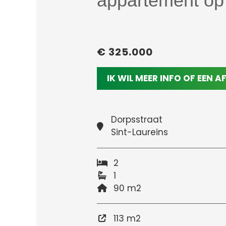
appartement op
€ 325.000
IK WIL MEER INFO OF EEN 
Dorpsstraat
Sint-Laureins
2
1
90 m2
113 m2