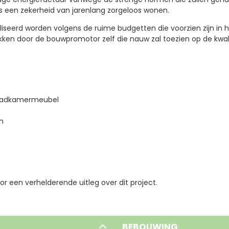
s een zekerheid van jarenlang zorgeloos wonen.
iseerd worden volgens de ruime budgetten die voorzien zijn in h
kken door de bouwpromotor zelf die nauw zal toezien op de kwali
badkamermeubel
n
r een verhelderende uitleg over dit project.
BEBOUWING