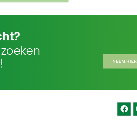
cht?
 zoeken
!
NEEM HIER