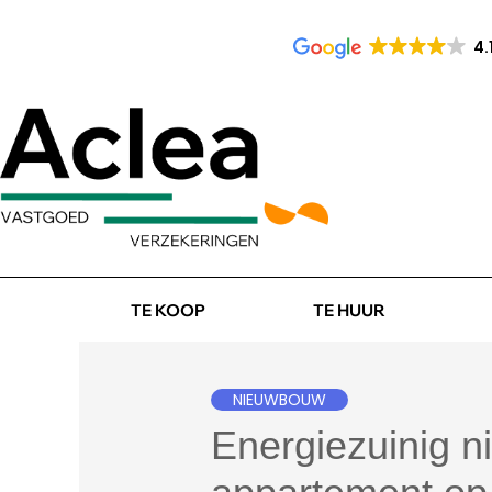
4.
TE KOOP
TE HUUR
NIEUWBOUW
Energiezuinig 