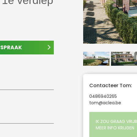
 1e verdiep
AFSPRAAK
Contacteer Tom:
0486940265
tom@aclea.be
IK ZOU GRAAG VRIJB
MEER INFO KRIJGEN