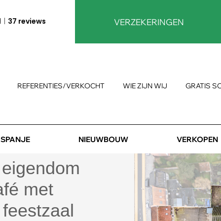
1
37 reviews
VERZEKERINGEN
REFERENTIES/VERKOCHT
WIE ZIJN WIJ
GRATIS S
SPANJE
NIEUWBOUW
VERKOPEN
e eigendom
afé met
feestzaal