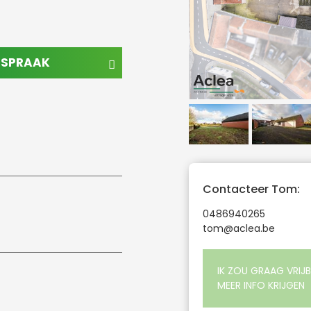
AFSPRAAK
Contacteer Tom:
0486940265
tom@aclea.be
IK ZOU GRAAG VRIJB
MEER INFO KRIJGEN