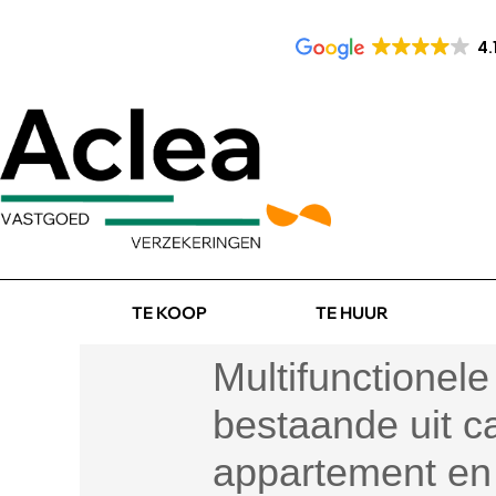
4.
TE KOOP
TE HUUR
Multifunctionel
bestaande uit c
appartement en 