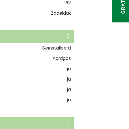
162
Zadeldak
Geïnstalleerd
Aardgas
ja
ja
ja
ja