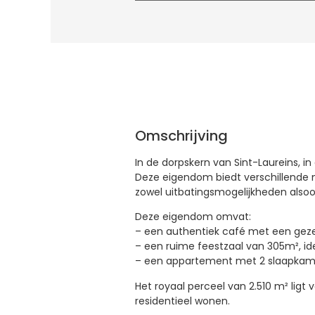
Omschrijving
In de dorpskern van Sint-Laureins, i
Deze eigendom biedt verschillende m
zowel uitbatingsmogelijkheden alsoo
Deze eigendom omvat:
– een authentiek café met een geze
– een ruime feestzaal van 305m², i
– een appartement met 2 slaapkamer
Het royaal perceel van 2.510 m² ligt
residentieel wonen.