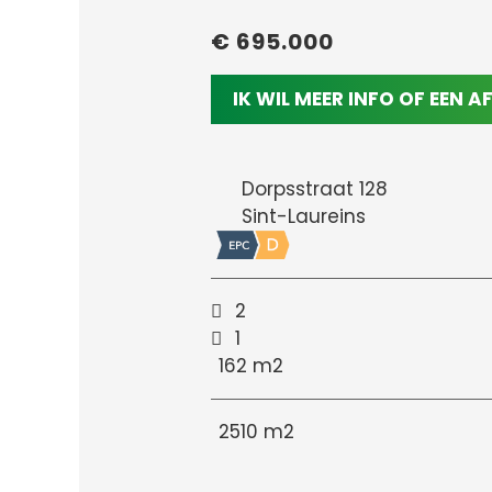
€ 695.000
IK WIL MEER INFO OF EEN 
Dorpsstraat 128
Sint-Laureins
2
1
162 m2
2510 m2