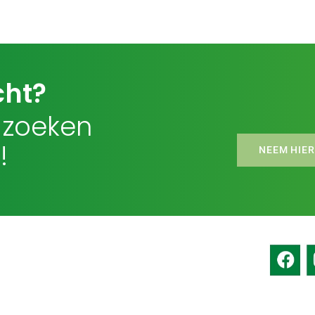
cht?
 zoeken
!
NEEM HIER