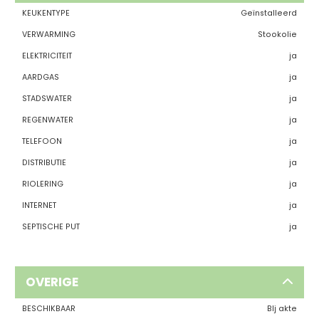
KEUKENTYPE
Geïnstalleerd
VERWARMING
Stookolie
ELEKTRICITEIT
ja
AARDGAS
ja
STADSWATER
ja
REGENWATER
ja
TELEFOON
ja
DISTRIBUTIE
ja
RIOLERING
ja
INTERNET
ja
SEPTISCHE PUT
ja
OVERIGE
BESCHIKBAAR
BIj akte