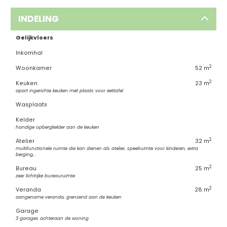
INDELING
Gelijkvloers
Inkomhal
2
Woonkamer
52 m
2
Keuken
23 m
apart ingerichte keuken met plaats voor eettafel
Wasplaats
Kelder
handige opbergkelder aan de keuken
2
Atelier
32 m
multifunctionele ruimte die kan dienen als atelier, speelruimte voor kinderen, extra
berging,..
2
Bureau
25 m
zeer lichtrijke bureauruimte
2
Veranda
28 m
aangename veranda, grenzend aan de keuken
Garage
3 garages achteraan de woning