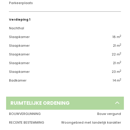
Parkeerplaats
Verdieping 1
Nachthal
2
Slaapkamer
18 m
2
Slaapkamer
21 m
2
Slaapkamer
22 m
2
Slaapkamer
21 m
2
Slaapkamer
23 m
2
Badkamer
14 m
RUIMTELIJKE ORDENING
BOUWVERGUNNING
Bouw vergund
RECENTE BESTEMMING
Woongebied met landelijk karakter