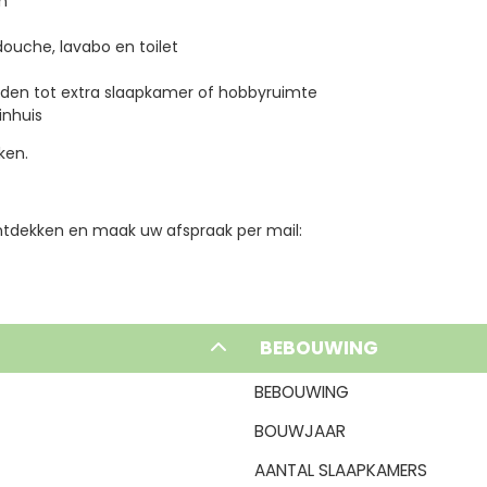
n
uche, lavabo en toilet
rden tot extra slaapkamer of hobbyruimte
inhuis
ken.
ntdekken en maak uw afspraak per mail:
BEBOUWING
BEBOUWING
BOUWJAAR
AANTAL SLAAPKAMERS