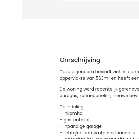
Omschrijving
Deze eigendom bevindt zich in een k
oppervlakte van 563m² en heeft een 
De woning werd recentelijk gereno
aardgas, zonnepanelen, nieuwe bevloe
De indeling:
– inkomhal
– gastentoilet
– inpandige garage
– lichtrijke leefruimte bestaande uit