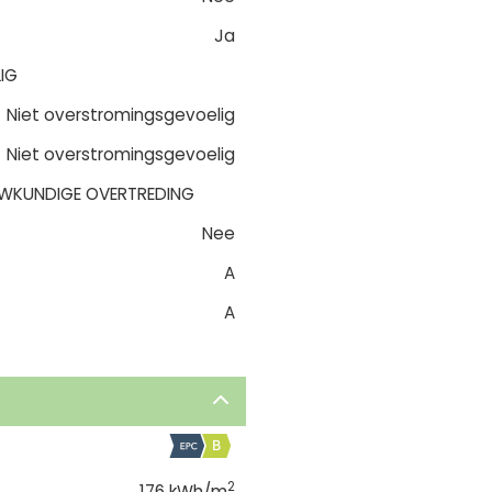
Ja
IG
Niet overstromingsgevoelig
Niet overstromingsgevoelig
WKUNDIGE OVERTREDING
Nee
A
A
2
176 kWh/m