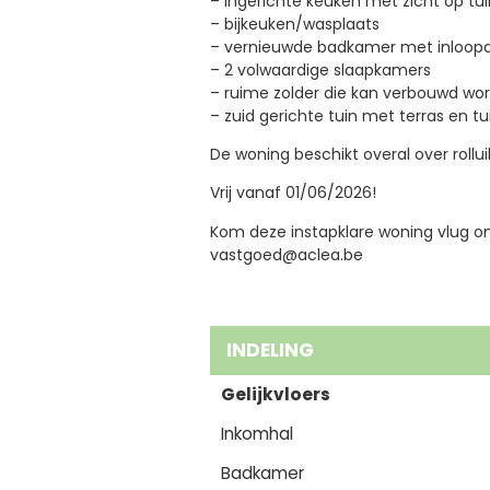
– ingerichte keuken met zicht op tui
– bijkeuken/wasplaats
– vernieuwde badkamer met inloopdo
– 2 volwaardige slaapkamers
– ruime zolder die kan verbouwd wo
– zuid gerichte tuin met terras en tu
De woning beschikt overal over rollui
Vrij vanaf 01/06/2026!
Kom deze instapklare woning vlug o
vastgoed@aclea.be
INDELING
Gelijkvloers
Inkomhal
Badkamer