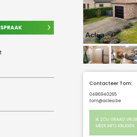
AFSPRAAK
t
Contacteer Tom:
0486940265
tom@aclea.be
IK ZOU GRAAG VRIJB
MEER INFO KRIJGEN