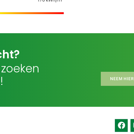
cht?
 zoeken
!
NEEM HIER