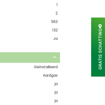
1
2
563
132
GRATIS SCHATTING
Ja
Geïnstalleerd
Aardgas
ja
ja
ja