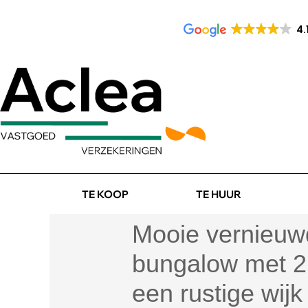
4.
TE KOOP
TE HUUR
Mooie vernieuw
bungalow met 2 
een rustige wijk