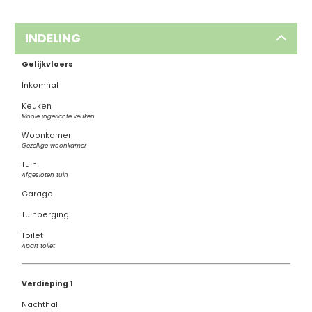
INDELING
Gelijkvloers
Inkomhal
Keuken
Mooie ingerichte keuken
Woonkamer
Gezellige woonkamer
Tuin
Afgesloten tuin
Garage
Tuinberging
Toilet
Apart toilet
Verdieping 1
Nachthal