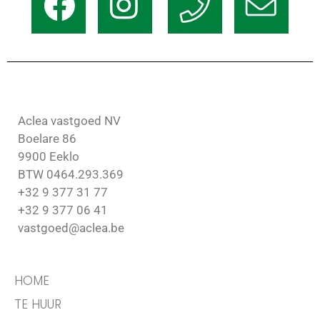
Aclea vastgoed NV
Boelare 86
9900 Eeklo
BTW 0464.293.369
+32 9 377 31 77
+32 9 377 06 41
vastgoed@aclea.be
HOME
TE HUUR