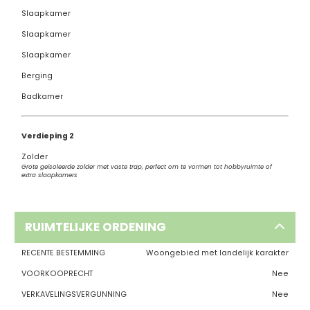
Slaapkamer
Slaapkamer
Slaapkamer
Berging
Badkamer
Verdieping 2
Zolder
Grote geïsoleerde zolder met vaste trap, perfect om te vormen tot hobbyruimte of
extra slaapkamers
RUIMTELIJKE ORDENING
RECENTE BESTEMMING
Woongebied met landelijk karakter
VOORKOOPRECHT
Nee
VERKAVELINGSVERGUNNING
Nee