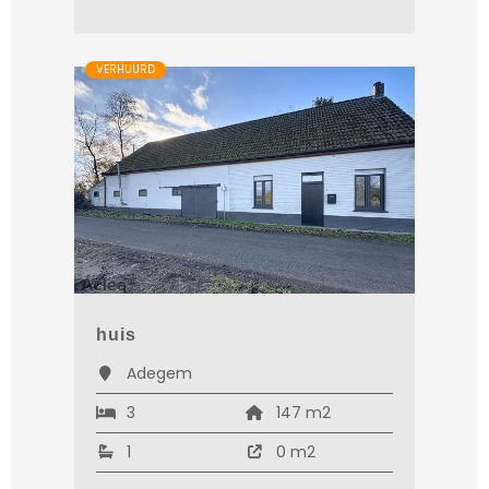
VERHUURD
huis
Adegem
3
147 m2
1
0 m2