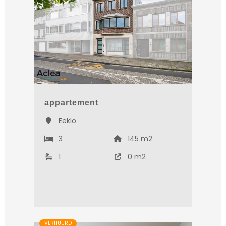
appartement
Eeklo
3
145 m2
1
0 m2
VERHUURD