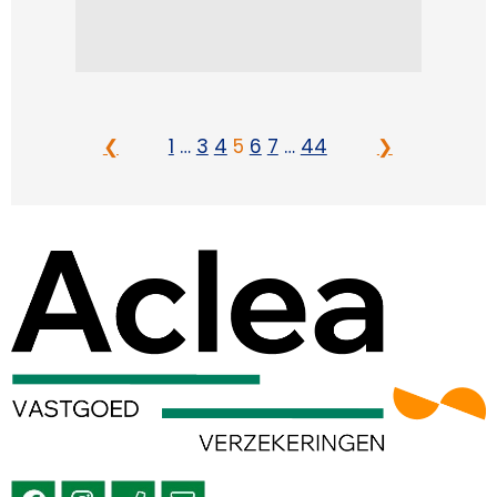
❮
1
…
3
4
5
6
7
…
44
❯