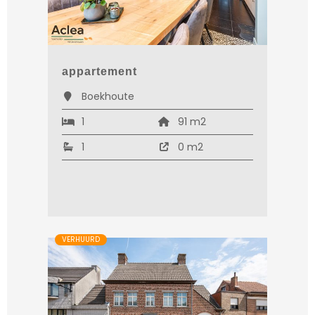
appartement
Boekhoute
1
91 m2
1
0 m2
VERHUURD