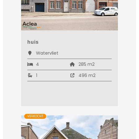
huis
Watervliet
4
285 m2
1
496 m2
VERKOCHT