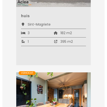
huis
Sint-Magriete
3
182 m2
1
395 m2
VERKOCHT