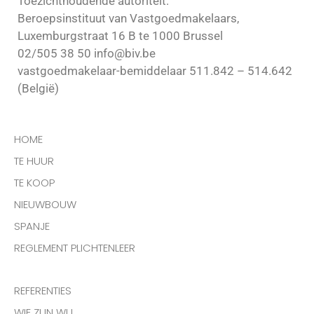
Toezichthoudende autoriteit:
Beroepsinstituut van Vastgoedmakelaars,
Luxemburgstraat 16 B te 1000 Brussel
02/505 38 50 info@biv.be
vastgoedmakelaar-bemiddelaar 511.842 – 514.642
(België)
HOME
TE HUUR
TE KOOP
NIEUWBOUW
SPANJE
REGLEMENT PLICHTENLEER
REFERENTIES
WIE ZIJN WIJ