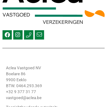
Aclea Vastgoed NV
Boelare 86
9900 Eeklo
BTW. 0464.293.369
+32 9 377 31 77
vastgoed@aclea.be