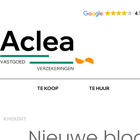
4.
TE KOOP
TE HUUR
OVERZIHT
Nieuwe blo