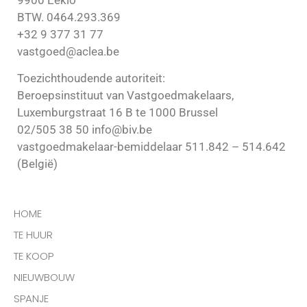
BTW. 0464.293.369
+32 9 377 31 77
vastgoed@aclea.be
Toezichthoudende autoriteit:
Beroepsinstituut van Vastgoedmakelaars,
Luxemburgstraat 16 B te 1000 Brussel
02/505 38 50 info@biv.be
vastgoedmakelaar-bemiddelaar 511.842 – 514.642
(België)
HOME
TE HUUR
TE KOOP
NIEUWBOUW
SPANJE