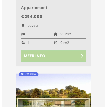
Appartement
€254.000
Javea
3
95 m2
1
0 m2
MEER INFO
NIEUWBOUW