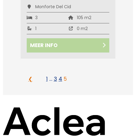
Monforte Del Cid
3
105 m2
1
0 m2
MEER INFO
❮
1
…
3
4
5