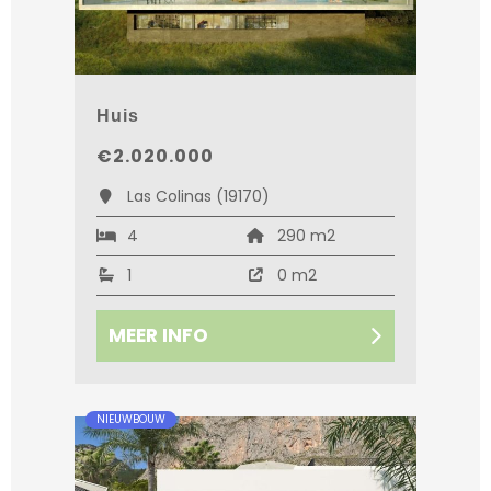
Huis
€2.020.000
Las Colinas (19170)
4
290 m2
1
0 m2
MEER INFO
NIEUWBOUW