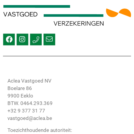
Aclea Vastgoed NV
Boelare 86
9900 Eeklo
BTW. 0464.293.369
+32 9 377 31 77
vastgoed@aclea.be
Toezichthoudende autoriteit: