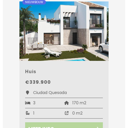
NIEUWBOUW
Huis
€339.900
Ciudad Quesada
3
170 m2
1
0 m2