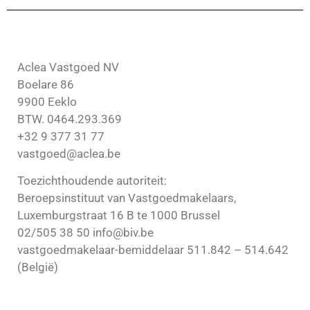
Aclea Vastgoed NV
Boelare 86
9900 Eeklo
BTW. 0464.293.369
+32 9 377 31 77
vastgoed@aclea.be
Toezichthoudende autoriteit:
Beroepsinstituut van Vastgoedmakelaars,
Luxemburgstraat 16 B te 1000 Brussel
02/505 38 50 info@biv.be
vastgoedmakelaar-bemiddelaar 511.842 – 514.642
(België)