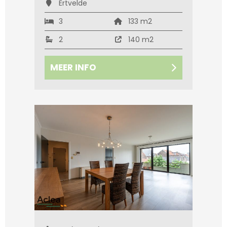
Ertvelde
3
133 m2
2
140 m2
MEER INFO