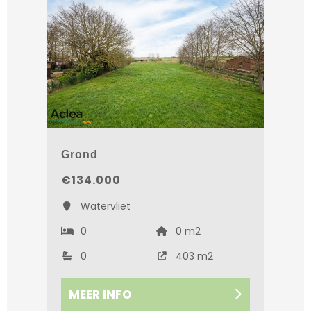
Grond
€134.000
Watervliet
0
0 m2
0
403 m2
MEER INFO