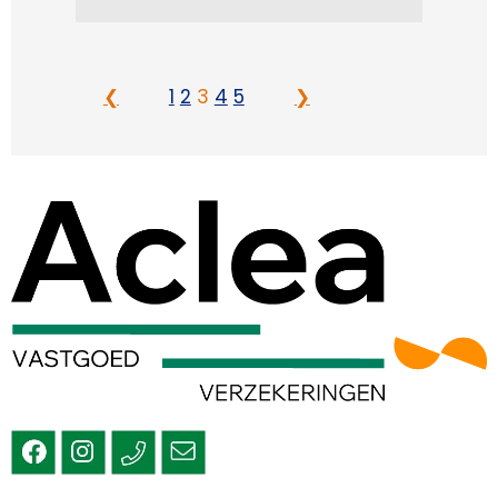
❮
1
2
3
4
5
❯