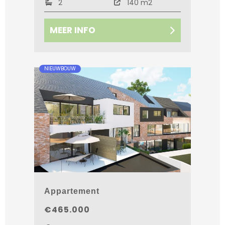
2
140 m2
MEER INFO
NIEUWBOUW
Appartement
€465.000