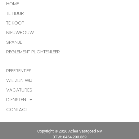
HOME
TE HUUR
TE KOOP
NIEUWBOUW
SPANJE
REGLEMENT PLICHTENLEER
REFERENTIES
WIE ZIJN WIJ
VACATURES
DIENSTEN
CONTACT
Copyright © 2026 Aclea Vastgoed NV
BTW: 0464.293.369