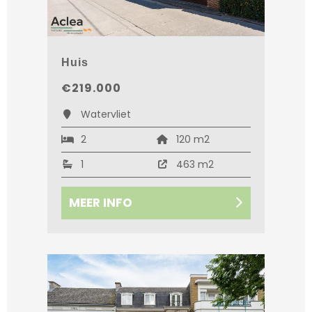
Huis
€219.000
Watervliet
2
120 m2
1
463 m2
MEER INFO